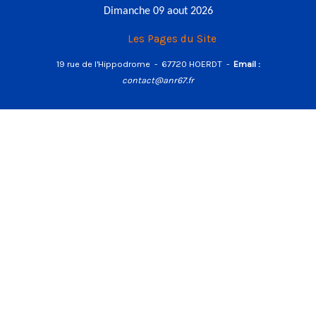
Dimanche 09 aout 2026
Les Pages du Site
19 rue de l'Hippodrome - 67720
HOERDT -
Email :
contact@anr67.fr